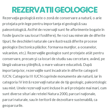
REZERVATII GEOLOGICE
Rezervaţia geologică este o zonă de conservare a naturii, o arie
protejata prin lege pentru importanţa ei geologică sau
paleontologică. Astfel de rezervaţii sunt fie aflorimente bogate în
fosile (puncte sau locuri fosilifere), fie roci sau minerale de diferite
tipuri, fie deschideri naturale care ilustrează diferite procese
geologice (tectonica plăcilor, formarea munţilor, a oceanelor,
vulcanism, etc.). Rezervaţiile geologice sunt protejate atât pentru
conservare, precum şi ca locuri de studiu sau cercetare, având, pe
lângă valoarea ştiinţifică, o mare valoare educativă. După
importanţa lor, rezervaţiile sunt încadrate în diferite categorii
IUCN. Categoria III IUCN cuprinde monumente ale naturii, iar în
categoria IV intră rezervaţii naturale de tip geologic, paleontologic
sau mixt. Unele rezervaţii sunt incluse în arii protejate mai mari, cum
sunt diverse situri ale retelei Natura 2000, parcuri naţionale,
parcuri naturale, sau în teritorii de dezvoltare sustenabilă, ca
geoparcurile.