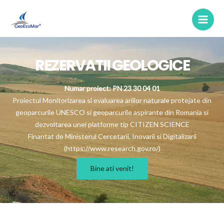
Skip
Main
to
Men
content
Media
REZERVATII GEOLOGICE
Numar proiect: PN 23 30 04 01
Proiectul Monitorizarea si evaluarea ariilor naturale protejate din
geoparcurile UNESCO si geoparcurile aspirante din Romania si
dezvoltarea unei platforme tip CITIZEN SCIENCE
Finantat de Ministerul Cercetarii, Inovarii si Digitalizarii
(https://www.research.gov.ro/)
Bine ati venit!