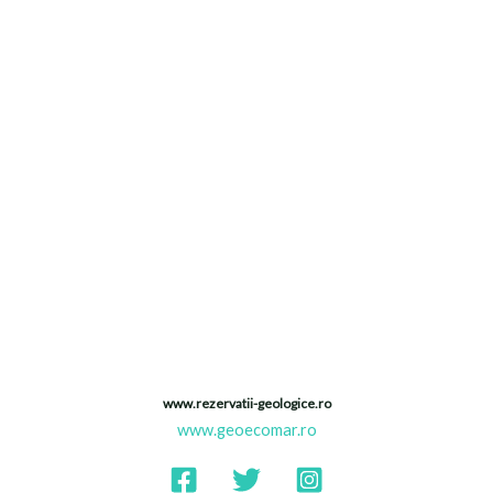
Proiectul Monitorizarea si evaluarea
ariilor naturale protejate din
geoparcurile UNESCO si geoparcurile
aspirante din Romania si dezvoltarea
unei platforme tip CITIZEN SCIENCE
Finantat de Ministerul Cercetarii,
Inovarii si Digitalizarii
(https://www.research.gov.ro/)
www.rezervatii-geologice.ro
www.geoecomar.ro