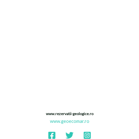
Proiectul Monitorizarea si evaluarea
ariilor naturale protejate din
geoparcurile UNESCO si geoparcurile
aspirante din Romania si dezvoltarea
unei platforme tip CITIZEN SCIENCE
Finantat de Ministerul Cercetarii,
Inovarii si Digitalizarii
(https://www.research.gov.ro/)
www.rezervatii-geologice.ro
www.geoecomar.ro