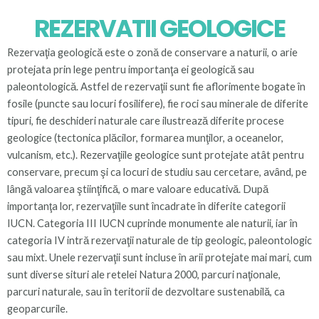
REZERVATII GEOLOGICE
Rezervaţia geologică este o zonă de conservare a naturii, o arie
protejata prin lege pentru importanţa ei geologică sau
paleontologică. Astfel de rezervaţii sunt fie aflorimente bogate în
fosile (puncte sau locuri fosilifere), fie roci sau minerale de diferite
tipuri, fie deschideri naturale care ilustrează diferite procese
geologice (tectonica plăcilor, formarea munţilor, a oceanelor,
vulcanism, etc.). Rezervaţiile geologice sunt protejate atât pentru
conservare, precum şi ca locuri de studiu sau cercetare, având, pe
lângă valoarea ştiinţifică, o mare valoare educativă. După
importanţa lor, rezervaţiile sunt încadrate în diferite categorii
IUCN. Categoria III IUCN cuprinde monumente ale naturii, iar în
categoria IV intră rezervaţii naturale de tip geologic, paleontologic
sau mixt. Unele rezervaţii sunt incluse în arii protejate mai mari, cum
sunt diverse situri ale retelei Natura 2000, parcuri naţionale,
parcuri naturale, sau în teritorii de dezvoltare sustenabilă, ca
geoparcurile.