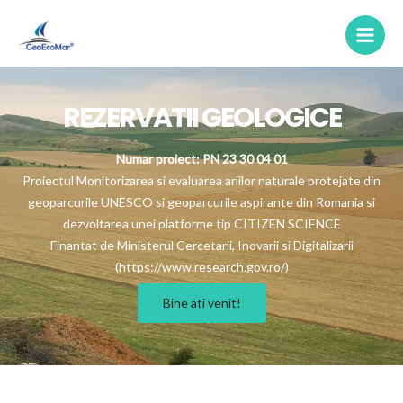
Skip
Main
to
Men
content
Media
REZERVATII GEOLOGICE
Numar proiect: PN 23 30 04 01
Proiectul Monitorizarea si evaluarea ariilor naturale protejate din
geoparcurile UNESCO si geoparcurile aspirante din Romania si
dezvoltarea unei platforme tip CITIZEN SCIENCE
Finantat de Ministerul Cercetarii, Inovarii si Digitalizarii
(https://www.research.gov.ro/)
Bine ati venit!